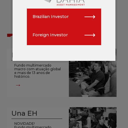
⟶
Brazilian Investor
⟶
Fundos em destaque
Foreign Investor
Maraú
Fundo multimercado
macro com atuação global
e mais de 13 anos de
histórico.
→
Una EH
NOVIDADE!
Fundo multimercado