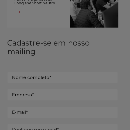
Long and Short Neutro.
→
C
a
d
a
s
t
r
e
-
s
e
e
m
n
o
s
s
o
m
a
i
l
i
n
g