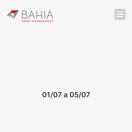
O BAHIA ASSET
ESTRATÉGIAS
RELATÓRIOS
COMPLIANCE
CONTATOS
01/07 a 05/07
| ENG
SEARCH