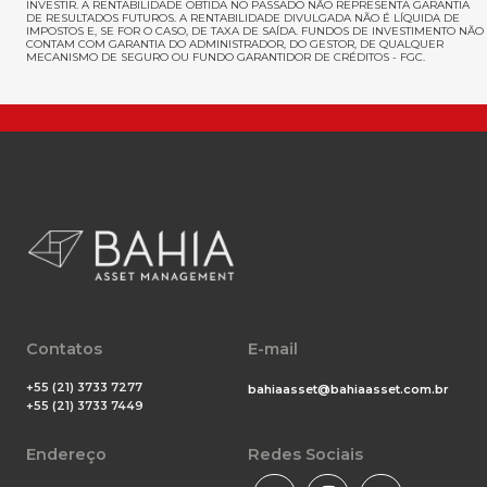
INVESTIR
. A RENTABILIDADE OBTIDA NO PASSADO NÃO REPRESENTA GARANTIA
DE RESULTADOS FUTUROS. A RENTABILIDADE DIVULGADA NÃO É LÍQUIDA DE
IMPOSTOS E, SE FOR O CASO, DE TAXA DE SAÍDA. FUNDOS DE INVESTIMENTO NÃO
CONTAM COM GARANTIA DO ADMINISTRADOR, DO GESTOR, DE QUALQUER
MECANISMO DE SEGURO OU FUNDO GARANTIDOR DE CRÉDITOS - FGC.
Contatos
E-mail
+55 (21) 3733 7277
bahiaasset@bahiaasset.com.br
+55 (21) 3733 7449
Endereço
Redes Sociais