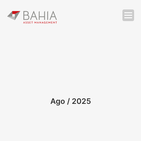
O BAHIA ASSET
ESTRATÉGIAS
RELATÓRIOS
COMPLIANCE
CONTATOS
Ago / 2025
| ENG
SEARCH