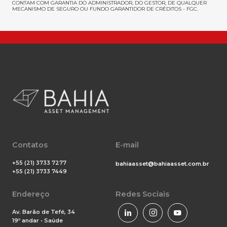
CONTAM COM GARANTIA DO ADMINISTRADOR, DO GESTOR, DE QUALQUER
MECANISMO DE SEGURO OU FUNDO GARANTIDOR DE CRÉDITOS - FGC.
Contatos
E-mail
+55 (21) 3733 7277
bahiaasset@bahiaasset.com.br
+55 (21) 3733 7449
Endereço
Redes Sociais
Av. Barão de Tefé, 34
19º andar • Saúde