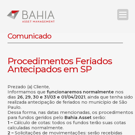
Comunicado
Procedimentos Feriados
O BAHIA ASSET
ESTRATÉGIAS
RELATÓRIOS
COMPLIANCE
Antecipados em SP
CONTATOS
Prezado (a) Cliente,
Informamos que
funcionaremos normalmente
nos
dias
26, 29, 30 e 31/03 e 01/04/2021
, ainda que tenha sido
realizada antecipação de feriados no município de São
| ENG
Paulo.
Dessa forma, nas datas mencionadas, os procedimentos
para fundos geridos pelo
Bahia Asset
serão:
SEARCH
1 –
Cálculo de cotas: todos os fundos terão suas cotas
calculadas normalmente.
2 –
Solicitações de movimentações: serão recebidas